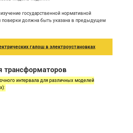
 изучение государственной нормативной
й поверки должна быть указана в предыдущем
ектрических галош в электроустановках
я трансформаторов
чного интервала для различных моделей
х):