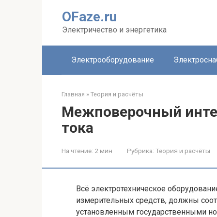
Перейти
OFaze.ru
к
контенту
Электричество и энергетика
Электрооборудование
Электросн
Главная
»
Теория и расчёты
Межповерочный инте
тока
На чтение:
2 мин
Рубрика:
Теория и расчёты
Всё электротехническое оборудовани
измерительных средств, должны соотв
установленным государственными но