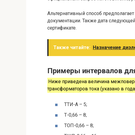
Альтернативный способ предполагает
документации. Также дата следующе
сертификате.
Также читайте:
Назначение диэл
Примеры интервалов дл
Ниже приведена величина межповеро
трансформаторов тока (указано в года
ТТИ-А – 5;
Т-0,66 – 8;
ТОП-0,66 – 8;