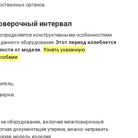
рственных органов.
оверочный интервал
 определяется конструктивными особенностями
м данного оборудования.
Этот период колеблется
имости от модели.
Узнать указанную
собами:
итель;
верки;
е на оборудование, включая межповерочный
ортная документация утеряна, можно направить
казав модель изделия.