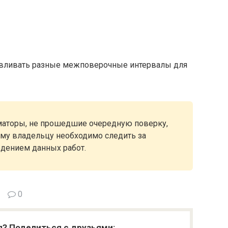
авливать разные межповерочные интервалы для
маторы, не прошедшие очередную поверку,
ому владельцу необходимо следить за
дением данных работ.
0
я? Поделиться с друзьями: